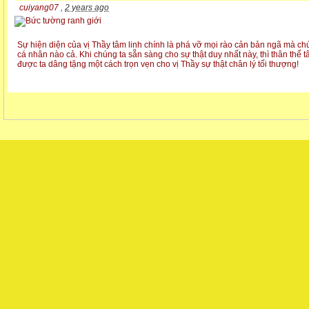
cuiyang07
,
2 years ago
Sự hiện diện của vị Thầy tâm linh chính là phá vỡ mọi rào cản bản ngã mà chú
cá nhân nào cả. Khi chúng ta sẵn sàng cho sự thật duy nhất này, thì thân thể t
được ta dâng tặng một cách trọn vẹn cho vị Thầy sự thật chân lý tối thượng!